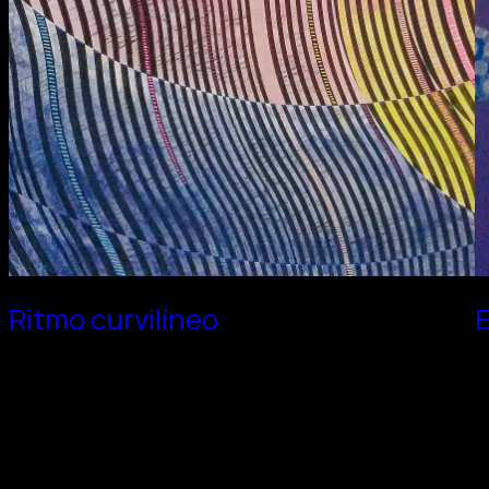
Ritmo curvilíneo
E