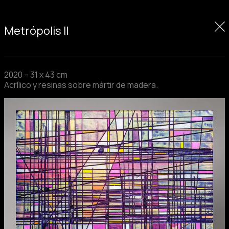
Saltar
Metrópolis II
al
contenido
2020 – 31 x 43 cm
Acrílico y resinas sobre mártir de madera.