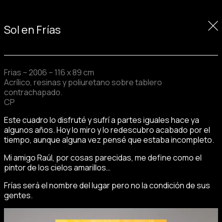
Saltar
Sol en Frías
al
contenido
Frias – 2006 – 116 x 89 cm
Acrílico, resinas y poliuretano sobre tablero
contrachapado.
CP
Este cuadro lo disfruté y sufrí a partes iguales hace ya
algunos años. Hoy lo miro y lo redescubro acabado por el
tiempo, aunque alguna vez pensé que estaba incompleto.
Mi amigo Raúl, por cosas parecidas, me define como el
pintor de los cielos amarillos…
Frías será el nombre del lugar pero no la condición de sus
gentes.